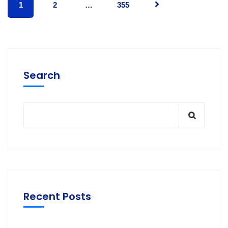
1
2
…
355
Search
Recent Posts