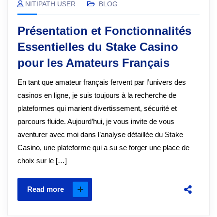
NITIPATH USER
BLOG
Présentation et Fonctionnalités
Essentielles du Stake Casino
pour les Amateurs Français
En tant que amateur français fervent par l’univers des
casinos en ligne, je suis toujours à la recherche de
plateformes qui marient divertissement, sécurité et
parcours fluide. Aujourd’hui, je vous invite de vous
aventurer avec moi dans l’analyse détaillée du Stake
Casino, une plateforme qui a su se forger une place de
choix sur le […]
Read more