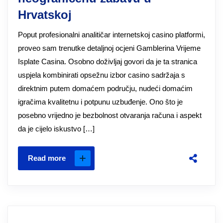
Hrvatskoj
Poput profesionalni analitičar internetskoj casino platformi,
proveo sam trenutke detaljnoj ocjeni Gamblerina Vrijeme
Isplate Casina. Osobno doživljaj govori da je ta stranica
uspjela kombinirati opsežnu izbor casino sadržaja s
direktnim putem domaćem području, nudeći domaćim
igračima kvalitetnu i potpunu uzbuđenje. Ono što je
posebno vrijedno je bezbolnost otvaranja računa i aspekt
da je cijelo iskustvo […]
Read more