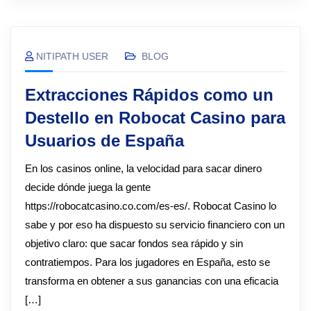
NITIPATH USER
BLOG
Extracciones Rápidos como un
Destello en Robocat Casino para
Usuarios de España
En los casinos online, la velocidad para sacar dinero
decide dónde juega la gente
https://robocatcasino.co.com/es-es/. Robocat Casino lo
sabe y por eso ha dispuesto su servicio financiero con un
objetivo claro: que sacar fondos sea rápido y sin
contratiempos. Para los jugadores en España, esto se
transforma en obtener a sus ganancias con una eficacia
[…]