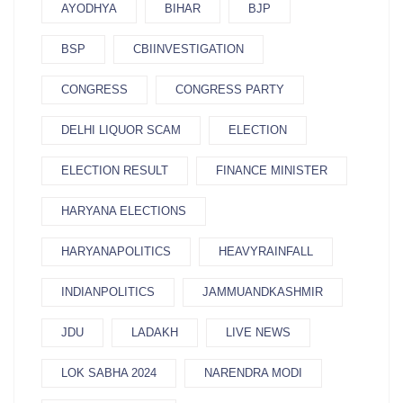
AYODHYA
BIHAR
BJP
BSP
CBIINVESTIGATION
CONGRESS
CONGRESS PARTY
DELHI LIQUOR SCAM
ELECTION
ELECTION RESULT
FINANCE MINISTER
HARYANA ELECTIONS
HARYANAPOLITICS
HEAVYRAINFALL
INDIANPOLITICS
JAMMUANDKASHMIR
JDU
LADAKH
LIVE NEWS
LOK SABHA 2024
NARENDRA MODI