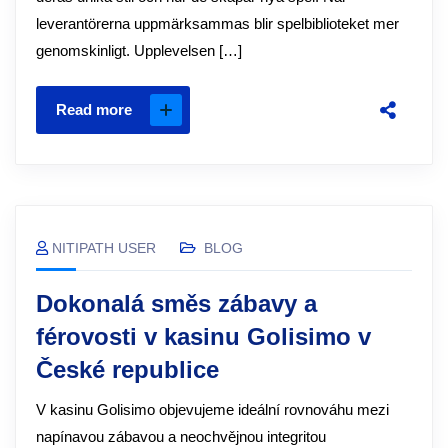
leverantörerna uppmärksammas blir spelbiblioteket mer
genomskinligt. Upplevelsen […]
Read more
NITIPATH USER
BLOG
Dokonalá směs zábavy a
férovosti v kasinu Golisimo v
České republice
V kasinu Golisimo objevujeme ideální rovnováhu mezi
napínavou zábavou a neochvějnou integritou