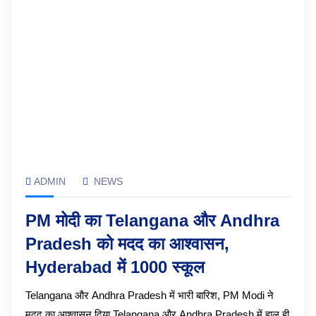
ADMIN
NEWS
PM मोदी का Telangana और Andhra
Pradesh को मदद का आश्वासन,
Hyderabad में 1000 स्कूल
Telangana और Andhra Pradesh में भारी बारिश, PM Modi ने
मदद का आश्वासन दिया Telangana और Andhra Pradesh में हाल ही