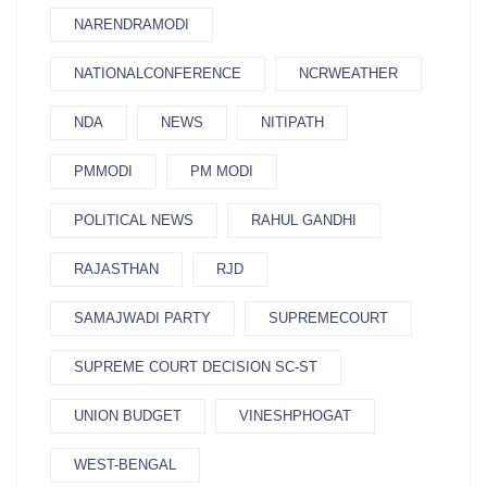
NARENDRAMODI
NATIONALCONFERENCE
NCRWEATHER
NDA
NEWS
NITIPATH
PMMODI
PM MODI
POLITICAL NEWS
RAHUL GANDHI
RAJASTHAN
RJD
SAMAJWADI PARTY
SUPREMECOURT
SUPREME COURT DECISION SC-ST
UNION BUDGET
VINESHPHOGAT
WEST-BENGAL