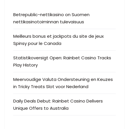
Betrepublic-nettikasino on Suomen
nettikasinotoiminnan tulevaisuus
Meilleurs bonus et jackpots du site de jeux
Spinsy pour le Canada
Statistikoversigt Open: Rainbet Casino Tracks
Play History
Meervoudige Valuta Ondersteuning en Keuzes
in Tricky Treats Slot voor Nederland
Daily Deals Debut: Rainbet Casino Delivers
Unique Offers to Australia