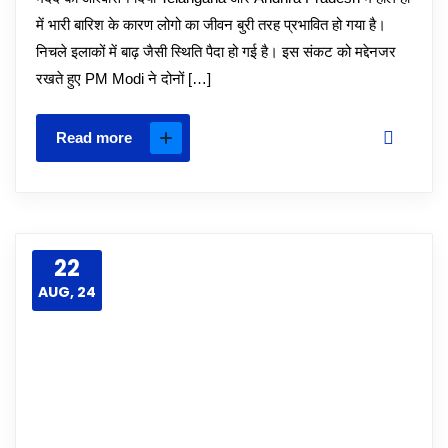
में भारी बारिश के कारण लोगो का जीवन बुरी तरह प्रभावित हो गया है।
निचले इलाकों में बाढ़ जैसी स्थिति पैदा हो गई है। इस संकट को मद्देनजर
रखते हुए PM Modi ने दोनों […]
Read more
22
AUG, 24