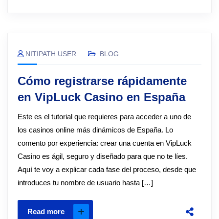
NITIPATH USER
BLOG
Cómo registrarse rápidamente
en VipLuck Casino en España
Este es el tutorial que requieres para acceder a uno de
los casinos online más dinámicos de España. Lo
comento por experiencia: crear una cuenta en VipLuck
Casino es ágil, seguro y diseñado para que no te líes.
Aquí te voy a explicar cada fase del proceso, desde que
introduces tu nombre de usuario hasta […]
Read more