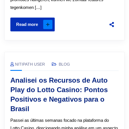
tegenkomen […]
Read more
NITIPATH USER
BLOG
Analisei os Recursos de Auto
Play do Lotto Casino: Pontos
Positivos e Negativos para o
Brasil
Passei as últimas semanas focado na plataforma do
Lotto Casino, direcionando minha análise em um aspecto