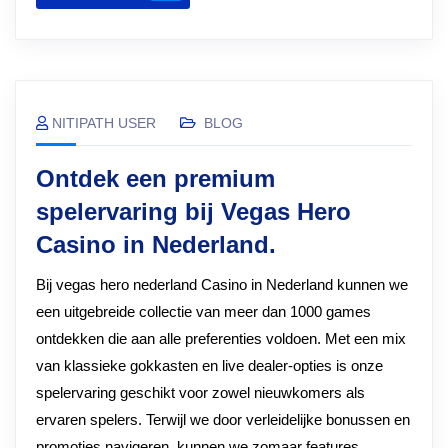
NITIPATH USER
BLOG
Ontdek een premium
spelervaring bij Vegas Hero
Casino in Nederland.
Bij vegas hero nederland Casino in Nederland kunnen we
een uitgebreide collectie van meer dan 1000 games
ontdekken die aan alle preferenties voldoen. Met een mix
van klassieke gokkasten en live dealer-opties is onze
spelervaring geschikt voor zowel nieuwkomers als
ervaren spelers. Terwijl we door verleidelijke bonussen en
promoties navigeren, kunnen we zomaar features