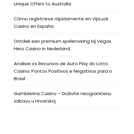
Unique Offers to Australia
Cómo registrarse rápidamente en VipLuck
Casino en España
Ontdek een premium spelervaring bij Vegas
Hero Casino in Nederland.
Analisei os Recursos de Auto Play do Lotto
Casino: Pontos Positivos e Negativos para o
Brasil
Gamblerina Casino – Doživite neograničenu
zabavu u Hrvatskoj