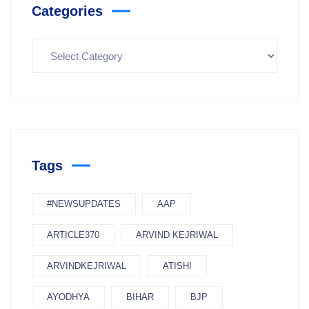
Categories
Tags
#NEWSUPDATES
AAP
ARTICLE370
ARVIND KEJRIWAL
ARVINDKEJRIWAL
ATISHI
AYODHYA
BIHAR
BJP