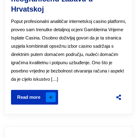
Hrvatskoj
Poput profesionalni analitičar internetskoj casino platformi,
proveo sam trenutke detaljnoj ocjeni Gamblerina Vrijeme
Isplate Casina. Osobno doživljaj govori da je ta stranica
uspjela kombinirati opsežnu izbor casino sadržaja s
direktnim putem domaćem području, nudeći domaćim
igračima kvalitetnu i potpunu uzbuđenje. Ono što je
posebno vrijedno je bezbolnost otvaranja računa i aspekt
da je cijelo iskustvo […]
Read more