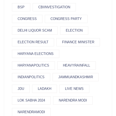
BSP
CBIINVESTIGATION
CONGRESS
CONGRESS PARTY
DELHI LIQUOR SCAM
ELECTION
ELECTION RESULT
FINANCE MINISTER
HARYANA ELECTIONS
HARYANAPOLITICS
HEAVYRAINFALL
INDIANPOLITICS
JAMMUANDKASHMIR
JDU
LADAKH
LIVE NEWS
LOK SABHA 2024
NARENDRA MODI
NARENDRAMODI