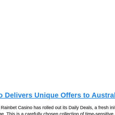
 Delivers Unique Offers to Austra
. Rainbet Casino has rolled out its Daily Deals, a fresh i
. This is a carefully chosen collection of time-sensitive 