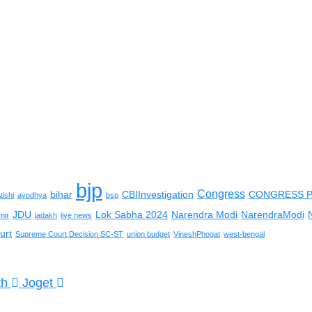
bjp
Congress
bihar
CBIInvestigation
CONGRESS 
tishi
ayodhya
bsp
JDU
Lok Sabha 2024
Narendra Modi
NarendraModi
mir
ladakh
live news
urt
Supreme Court Decision SC-ST
union budget
VineshPhogat
west-bengal
th
Joget