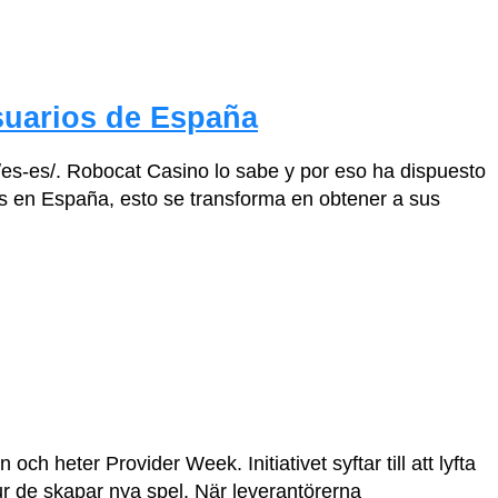
suarios de España
m/es-es/. Robocat Casino lo sabe y por eso ha dispuesto
res en España, esto se transforma en obtener a sus
h heter Provider Week. Initiativet syftar till att lyfta
hur de skapar nya spel. När leverantörerna