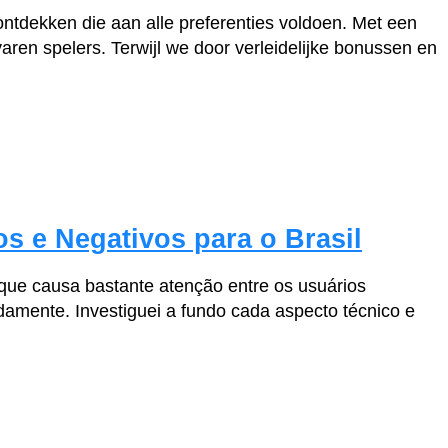
ntdekken die aan alle preferenties voldoen. Met een
aren spelers. Terwijl we door verleidelijke bonussen en
s e Negativos para o Brasil
que causa bastante atenção entre os usuários
tidamente. Investiguei a fundo cada aspecto técnico e