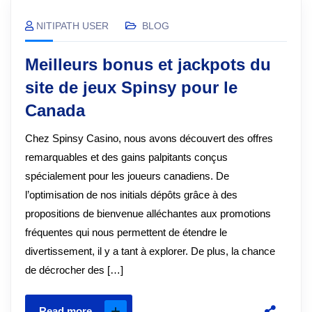
NITIPATH USER
BLOG
Meilleurs bonus et jackpots du
site de jeux Spinsy pour le
Canada
Chez Spinsy Casino, nous avons découvert des offres
remarquables et des gains palpitants conçus
spécialement pour les joueurs canadiens. De
l’optimisation de nos initials dépôts grâce à des
propositions de bienvenue alléchantes aux promotions
fréquentes qui nous permettent de étendre le
divertissement, il y a tant à explorer. De plus, la chance
de décrocher des […]
Read more