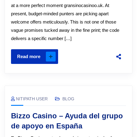
at a more perfect moment gransinocasinoo.uk. At
present, budget-minded punters are picking apart
welcome offers meticulously. This is not one of those
vague promises tucked away in the fine print; the code
delivers a specific number […]
Read more
NITIPATH USER
BLOG
Bizzo Casino – Ayuda del grupo
de apoyo en España