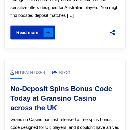
sensitive offers designed for Australian players. You might
find boosted deposit matches […]
Read more
NITIPATH USER
BLOG
No-Deposit Spins Bonus Code
Today at Gransino Casino
across the UK
Gransino Casino has just released a free spins bonus
code designed for UK players, and it couldn’t have arrived