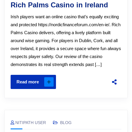
Rich Palms Casino in Ireland
Irish players want an online casino that’s equally exciting
and protected https://nordicfinanceforum.com/en-ie/. Rich
Palms Casino delivers, offering a lively platform built
around wise gaming. For players in Dublin, Cork, and all
over Ireland, it provides a secure space where fun always
respects player safety. Our review of the casino
demonstrates its real strength extends past […]
Read more
NITIPATH USER
BLOG