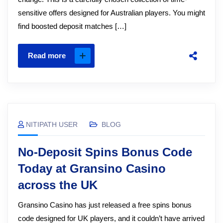
sensitive offers designed for Australian players. You might
find boosted deposit matches […]
Read more
NITIPATH USER
BLOG
No-Deposit Spins Bonus Code
Today at Gransino Casino
across the UK
Gransino Casino has just released a free spins bonus
code designed for UK players, and it couldn’t have arrived