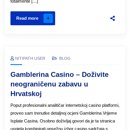
totalmente […]
Read more
NITIPATH USER
BLOG
Gamblerina Casino – Doživite
neograničenu zabavu u
Hrvatskoj
Poput profesionalni analitičar internetskoj casino platformi,
proveo sam trenutke detaljnoj ocjeni Gamblerina Vrijeme
Isplate Casina. Osobno doživljaj govori da je ta stranica
uspjela kombinirati opsežnu izbor casino sadržaja s