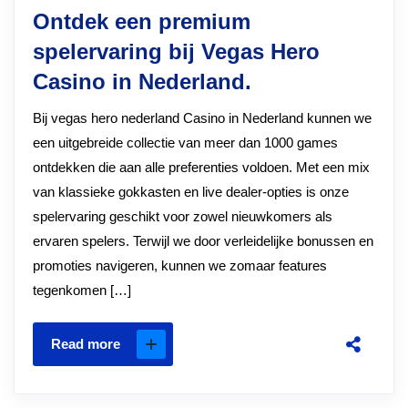
Ontdek een premium
spelervaring bij Vegas Hero
Casino in Nederland.
Bij vegas hero nederland Casino in Nederland kunnen we
een uitgebreide collectie van meer dan 1000 games
ontdekken die aan alle preferenties voldoen. Met een mix
van klassieke gokkasten en live dealer-opties is onze
spelervaring geschikt voor zowel nieuwkomers als
ervaren spelers. Terwijl we door verleidelijke bonussen en
promoties navigeren, kunnen we zomaar features
tegenkomen […]
Read more