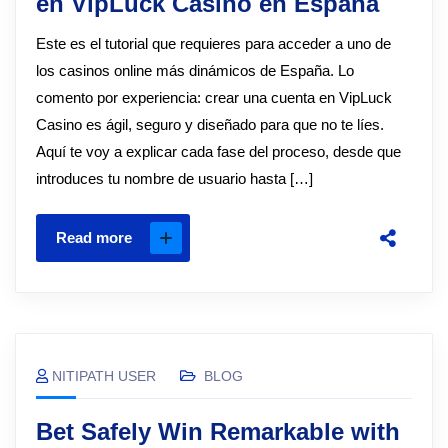
en VipLuck Casino en España
Este es el tutorial que requieres para acceder a uno de
los casinos online más dinámicos de España. Lo
comento por experiencia: crear una cuenta en VipLuck
Casino es ágil, seguro y diseñado para que no te líes.
Aquí te voy a explicar cada fase del proceso, desde que
introduces tu nombre de usuario hasta […]
Read more
NITIPATH USER
BLOG
Bet Safely Win Remarkable with