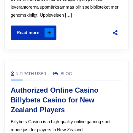
leverantörerna uppmärksammas blir spelbiblioteket mer
genomskinligt. Upplevelsen […]
Read more
NITIPATH USER
BLOG
Authorized Online Casino
Billybets Casino for New
Zealand Players
Billybets Casino is a high-quality online gaming spot
made just for players in New Zealand