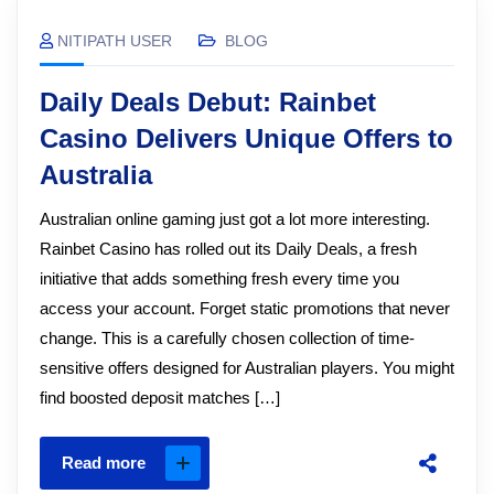
NITIPATH USER
BLOG
Daily Deals Debut: Rainbet
Casino Delivers Unique Offers to
Australia
Australian online gaming just got a lot more interesting.
Rainbet Casino has rolled out its Daily Deals, a fresh
initiative that adds something fresh every time you
access your account. Forget static promotions that never
change. This is a carefully chosen collection of time-
sensitive offers designed for Australian players. You might
find boosted deposit matches […]
Read more